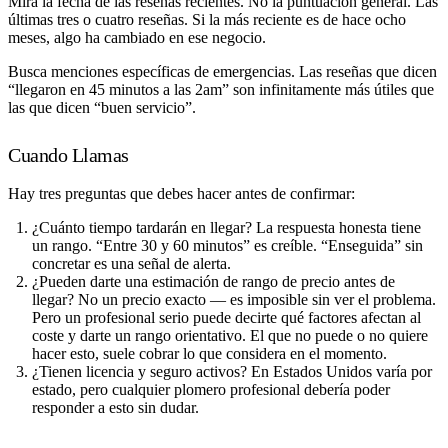
Mira la fecha de las reseñas recientes.
No la puntuación general. Las
últimas tres o cuatro reseñas. Si la más reciente es de hace ocho
meses, algo ha cambiado en ese negocio.
Busca menciones específicas de emergencias.
Las reseñas que dicen
“llegaron en 45 minutos a las 2am” son infinitamente más útiles que
las que dicen “buen servicio”.
Cuando Llamas
Hay tres preguntas que debes hacer antes de confirmar:
¿Cuánto tiempo tardarán en llegar?
La respuesta honesta tiene
un rango. “Entre 30 y 60 minutos” es creíble. “Enseguida” sin
concretar es una señal de alerta.
¿Pueden darte una estimación de rango de precio antes de
llegar?
No un precio exacto — es imposible sin ver el problema.
Pero un profesional serio puede decirte qué factores afectan al
coste y darte un rango orientativo. El que no puede o no quiere
hacer esto, suele cobrar lo que considera en el momento.
¿Tienen licencia y seguro activos?
En Estados Unidos varía por
estado, pero cualquier plomero profesional debería poder
responder a esto sin dudar.