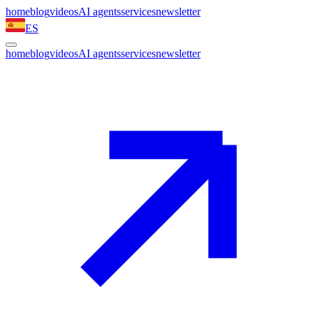
home
blog
videos
AI agents
services
newsletter
ES
home
blog
videos
AI agents
services
newsletter