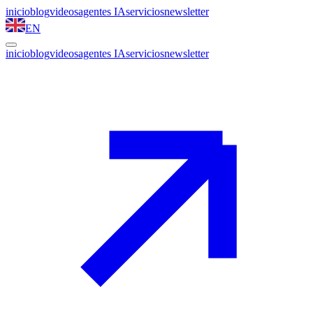
inicio
blog
videos
agentes IA
servicios
newsletter
EN
inicio
blog
videos
agentes IA
servicios
newsletter