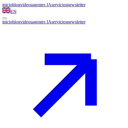
inicio
blog
videos
agentes IA
servicios
newsletter
EN
inicio
blog
videos
agentes IA
servicios
newsletter